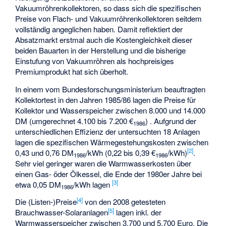
Vakuumröhrenkollektoren, so dass sich die spezifischen
Preise von Flach- und Vakuumröhrenkollektoren seitdem
vollständig angeglichen haben. Damit reflektiert der
Absatzmarkt erstmal auch die Kostengleichkeit dieser
beiden Bauarten in der Herstellung und die bisherige
Einstufung von Vakuumröhren als hochpreisiges
Premiumprodukt hat sich überholt.
In einem vom Bundesforschungsministerium beauftragten
Kollektortest in den Jahren 1985/86 lagen die Preise für
Kollektor und Wasserspeicher zwischen 8.000 und 14.000
DM (umgerechnet 4.100 bis 7.200 €
) . Aufgrund der
1986
unterschiedlichen Effizienz der untersuchten 18 Anlagen
lagen die spezifischen Wärmegestehungskosten zwischen
[2]
0,43 und 0,76 DM
/kWh (0,22 bis 0,39 €
/kWh)
.
1986
1986
Sehr viel geringer waren die Warmwasserkosten über
einen Gas- öder Ölkessel, die Ende der 1980er Jahre bei
[3]
etwa 0,05 DM
/kWh lagen
1986
[4]
Die (Listen-)Preise
von den 2008 getesteten
[5]
Brauchwasser-Solaranlagen
lagen inkl. der
Warmwasserspeicher zwischen 3.700 und 5.700 Euro. Die