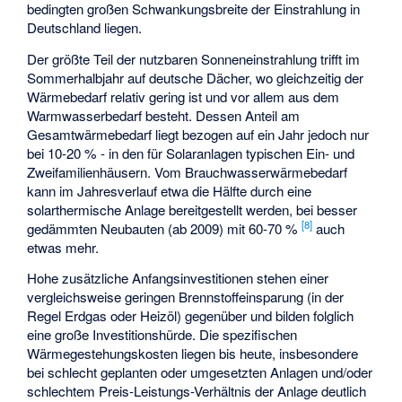
bedingten großen Schwankungsbreite der Einstrahlung in
Deutschland liegen.
Der größte Teil der nutzbaren Sonneneinstrahlung trifft im
Sommerhalbjahr auf deutsche Dächer, wo gleichzeitig der
Wärmebedarf relativ gering ist und vor allem aus dem
Warmwasserbedarf besteht. Dessen Anteil am
Gesamtwärmebedarf liegt bezogen auf ein Jahr jedoch nur
bei 10-20 % - in den für Solaranlagen typischen Ein- und
Zweifamilienhäusern. Vom Brauchwasserwärmebedarf
kann im Jahresverlauf etwa die Hälfte durch eine
solarthermische Anlage bereitgestellt werden, bei besser
[8]
gedämmten Neubauten (ab 2009) mit 60-70 %
auch
etwas mehr.
Hohe zusätzliche Anfangsinvestitionen stehen einer
vergleichsweise geringen Brennstoffeinsparung (in der
Regel Erdgas oder Heizöl) gegenüber und bilden folglich
eine große Investitionshürde. Die spezifischen
Wärmegestehungskosten liegen bis heute, insbesondere
bei schlecht geplanten oder umgesetzten Anlagen und/oder
schlechtem Preis-Leistungs-Verhältnis der Anlage deutlich