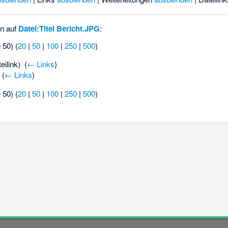
en auf
Datei:Titel Bericht.JPG
:
 50) (
20
|
50
|
100
|
250
|
500
)
eilink) ‎
(
← Links
)
‎
(
← Links
)
 50) (
20
|
50
|
100
|
250
|
500
)