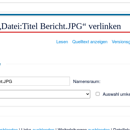
 „Datei:Titel Bericht.JPG“ verlinken
Lesen
Quelltext anzeigen
Versions
e
Namensraum:
Auswahl umk
usblenden
| Links
ausblenden
| Weiterleitungen
ausblenden
| Dateilin