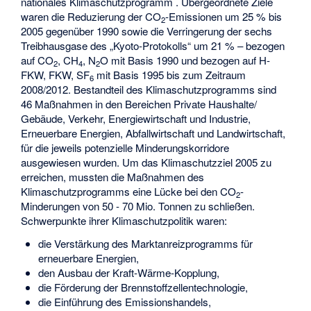
nationales Klimaschutzprogramm . Übergeordnete Ziele
waren die Reduzierung der CO
-Emissionen um 25 % bis
2
2005 gegenüber 1990 sowie die Verringerung der sechs
Treibhausgase des „Kyoto-Protokolls“ um 21 % – bezogen
auf CO
, CH
, N
O mit Basis 1990 und bezogen auf H-
2
4
2
FKW, FKW, SF
mit Basis 1995 bis zum Zeitraum
6
2008/2012. Bestandteil des Klimaschutzprogramms sind
46 Maßnahmen in den Bereichen Private Haushalte/
Gebäude, Verkehr, Energiewirtschaft und Industrie,
Erneuerbare Energien, Abfallwirtschaft und Landwirtschaft,
für die jeweils potenzielle Minderungskorridore
ausgewiesen wurden. Um das Klimaschutzziel 2005 zu
erreichen, mussten die Maßnahmen des
Klimaschutzprogramms eine Lücke bei den CO
-
2
Minderungen von 50 - 70 Mio. Tonnen zu schließen.
Schwerpunkte ihrer Klimaschutzpolitik waren:
die Verstärkung des Marktanreizprogramms für
erneuerbare Energien,
den Ausbau der Kraft-Wärme-Kopplung,
die Förderung der Brennstoffzellentechnologie,
die Einführung des Emissionshandels,