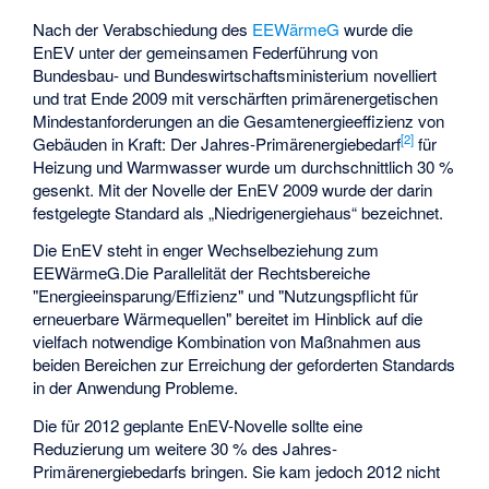
Nach der Verabschiedung des
EEWärmeG
wurde die
EnEV unter der gemeinsamen Federführung von
Bundesbau- und Bundeswirtschaftsministerium novelliert
und trat Ende 2009 mit verschärften primärenergetischen
Mindestanforderungen an die Gesamtenergieeffizienz von
[2]
Gebäuden in Kraft: Der Jahres-Primärenergiebedarf
für
Heizung und Warmwasser wurde um durchschnittlich 30 %
gesenkt. Mit der Novelle der EnEV 2009 wurde der darin
festgelegte Standard als „Niedrigenergiehaus“ bezeichnet.
Die EnEV steht in enger Wechselbeziehung zum
EEWärmeG.Die Parallelität der Rechtsbereiche
"Energieeinsparung/Effizienz" und "Nutzungspflicht für
erneuerbare Wärmequellen" bereitet im Hinblick auf die
vielfach notwendige Kombination von Maßnahmen aus
beiden Bereichen zur Erreichung der geforderten Standards
in der Anwendung Probleme.
Die für 2012 geplante EnEV-Novelle sollte eine
Reduzierung um weitere 30 % des Jahres-
Primärenergiebedarfs bringen. Sie kam jedoch 2012 nicht