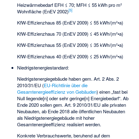
Heizwärmebedarf EFH ≤ 70; MFH ≤ 55 kWh pro m²
[5]
Wohnfläche (EnEV 2002)
KfW-Effizienzhaus 85 (EnEV 2009) ≤ 55 kWh/(m²•a)
KfW-Effizienzhaus 70 (EnEV 2009) ≤ 45 kWh/(m²•a)
KfW-Effizienzhaus 55 (EnEV 2009) ≤ 35 kWh/(m²•a)
KfW-Effizienzhaus 40 (EnEV 2009) ≤ 25 kWh/(m²•a)
Niedrigstenergiestandard:
Niedrigstenergiegebäude haben gem. Art. 2 Abs. 2
2010/31/EU (
EU-Richtlinie über die
Gesamtenergieeffizienz von Gebäuden
) einen „fast bei
Null liegende[n] oder sehr geringe[n] Energiebedarf“. Ab
Ende 2020 sollen gem. Art. 9 2010/31/EU alle privaten
Neubauten, ab Ende 2018 alle öffentlichen Neubauten
als Niedrigstenergiegebäude mit hoher
Gesamtenergieeffizienz realisiert werden.
Konkrete Verbrauchswerte, beruhend auf dem