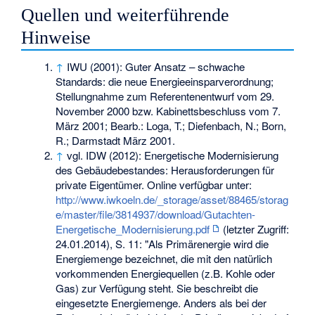
Quellen und weiterführende
Hinweise
↑
IWU (2001): Guter Ansatz – schwache
Standards: die neue Energieeinsparverordnung;
Stellungnahme zum Referentenentwurf vom 29.
November 2000 bzw. Kabinettsbeschluss vom 7.
März 2001; Bearb.: Loga, T.; Diefenbach, N.; Born,
R.; Darmstadt März 2001.
↑
vgl. IDW (2012): Energetische Modernisierung
des Gebäudebestandes: Herausforderungen für
private Eigentümer. Online verfügbar unter:
http://www.iwkoeln.de/_storage/asset/88465/storag
e/master/file/3814937/download/Gutachten-
Energetische_Modernisierung.pdf
(letzter Zugriff:
24.01.2014), S. 11: "Als Primärenergie wird die
Energiemenge bezeichnet, die mit den natürlich
vorkommenden Energiequellen (z.B. Kohle oder
Gas) zur Verfügung steht. Sie beschreibt die
eingesetzte Energiemenge. Anders als bei der