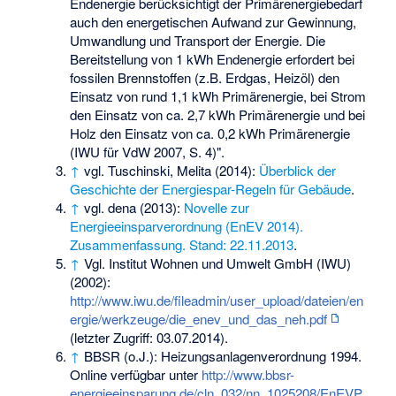
Endenergie berücksichtigt der Primärenergiebedarf
auch den energetischen Aufwand zur Gewinnung,
Umwandlung und Transport der Energie. Die
Bereitstellung von 1 kWh Endenergie erfordert bei
fossilen Brennstoffen (z.B. Erdgas, Heizöl) den
Einsatz von rund 1,1 kWh Primärenergie, bei Strom
den Einsatz von ca. 2,7 kWh Primärenergie und bei
Holz den Einsatz von ca. 0,2 kWh Primärenergie
(IWU für VdW 2007, S. 4)".
↑
vgl. Tuschinski, Melita (2014):
Überblick der
Geschichte der Energiespar-Regeln für Gebäude
.
↑
vgl. dena (2013):
Novelle zur
Energieeinsparverordnung (EnEV 2014).
Zusammenfassung. Stand: 22.11.2013
.
↑
Vgl. Institut Wohnen und Umwelt GmbH (IWU)
(2002):
http://www.iwu.de/fileadmin/user_upload/dateien/en
ergie/werkzeuge/die_enev_und_das_neh.pdf
(letzter Zugriff: 03.07.2014).
↑
BBSR (o.J.): Heizungsanlagenverordnung 1994.
Online verfügbar unter
http://www.bbsr-
energieeinsparung.de/cln_032/nn_1025208/EnEVP